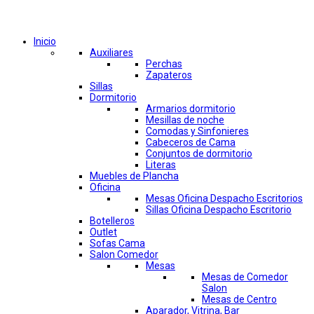
Comprar por categorías
Inicio
Auxiliares
Perchas
Zapateros
Sillas
Dormitorio
Armarios dormitorio
Mesillas de noche
Comodas y Sinfonieres
Cabeceros de Cama
Conjuntos de dormitorio
Literas
Muebles de Plancha
Oficina
Mesas Oficina Despacho Escritorios
Sillas Oficina Despacho Escritorio
Botelleros
Outlet
Sofas Cama
Salon Comedor
Mesas
Mesas de Comedor
Salon
Mesas de Centro
Aparador, Vitrina, Bar