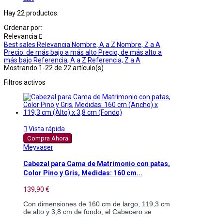
Hay 22 productos.
Ordenar por:
Relevancia

Best sales
Relevancia
Nombre, A a Z
Nombre, Z a A
Precio: de más bajo a más alto
Precio, de más alto a
más bajo
Referencia, A a Z
Referencia, Z a A
Mostrando 1-22 de 22 artículo(s)
Filtros activos

Vista rápida
Compra Ahora
Meyvaser
Cabezal para Cama de Matrimonio con patas,
Color Pino y Gris, Medidas: 160 cm...
139,90 €
Con dimensiones de 160 cm de largo, 119,3 cm 
de alto y 3,8 cm de fondo, el Cabecero se 