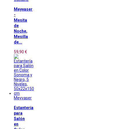
Meyvaser
-
Mesita
de
Noche,
Mesilla
de...
59,90 €
Meyvaser
Estantería
para
Salón
en