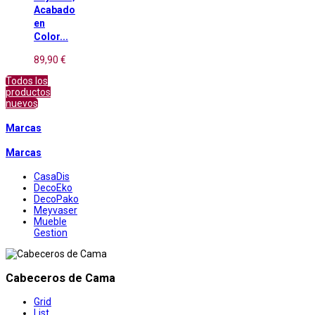
Acabado
en
Color...
89,90 €
Todos los
productos
nuevos
Marcas
Marcas
CasaDis
DecoEko
DecoPako
Meyvaser
Mueble
Gestion
Cabeceros de Cama
Grid
List