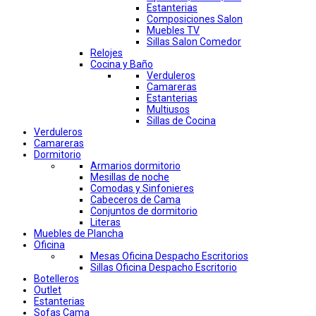
Estanterias
Composiciones Salon
Muebles TV
Sillas Salon Comedor
Relojes
Cocina y Baño
Verduleros
Camareras
Estanterias
Multiusos
Sillas de Cocina
Verduleros
Camareras
Dormitorio
Armarios dormitorio
Mesillas de noche
Comodas y Sinfonieres
Cabeceros de Cama
Conjuntos de dormitorio
Literas
Muebles de Plancha
Oficina
Mesas Oficina Despacho Escritorios
Sillas Oficina Despacho Escritorio
Botelleros
Outlet
Estanterias
Sofas Cama