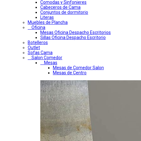
Comodas y Sinfonieres
Cabeceros de Cama
Conjuntos de dormitorio
Literas
Muebles de Plancha
Oficina
Mesas Oficina Despacho Escritorios
Sillas Oficina Despacho Escritorio
Botelleros
Outlet
Sofas Cama
Salon Comedor
Mesas
Mesas de Comedor Salon
Mesas de Centro