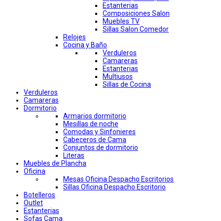
Estanterias
Composiciones Salon
Muebles TV
Sillas Salon Comedor
Relojes
Cocina y Baño
Verduleros
Camareras
Estanterias
Multiusos
Sillas de Cocina
Verduleros
Camareras
Dormitorio
Armarios dormitorio
Mesillas de noche
Comodas y Sinfonieres
Cabeceros de Cama
Conjuntos de dormitorio
Literas
Muebles de Plancha
Oficina
Mesas Oficina Despacho Escritorios
Sillas Oficina Despacho Escritorio
Botelleros
Outlet
Estanterias
Sofas Cama