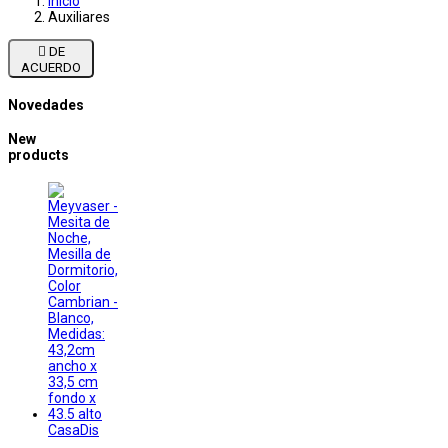
Inicio
Auxiliares

DE
ACUERDO
Novedades
New
products
CasaDis