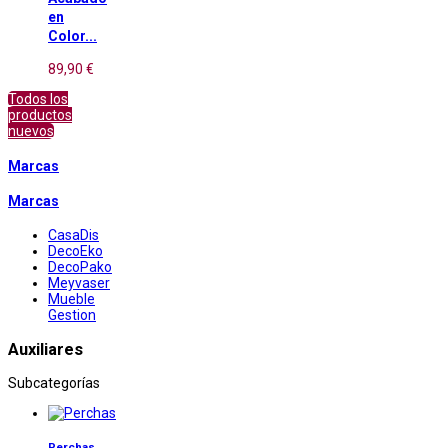
en
Color...
89,90 €
Todos los
productos
nuevos
Marcas
Marcas
CasaDis
DecoEko
DecoPako
Meyvaser
Mueble
Gestion
Auxiliares
Subcategorías
Perchas