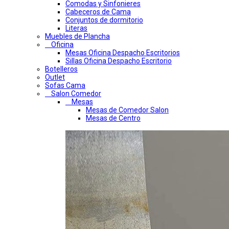
Comodas y Sinfonieres
Cabeceros de Cama
Conjuntos de dormitorio
Literas
Muebles de Plancha
Oficina
Mesas Oficina Despacho Escritorios
Sillas Oficina Despacho Escritorio
Botelleros
Outlet
Sofas Cama
Salon Comedor
Mesas
Mesas de Comedor Salon
Mesas de Centro