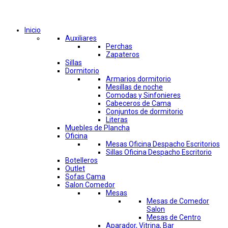
Comprar por categorías
Inicio
Auxiliares
Perchas
Zapateros
Sillas
Dormitorio
Armarios dormitorio
Mesillas de noche
Comodas y Sinfonieres
Cabeceros de Cama
Conjuntos de dormitorio
Literas
Muebles de Plancha
Oficina
Mesas Oficina Despacho Escritorios
Sillas Oficina Despacho Escritorio
Botelleros
Outlet
Sofas Cama
Salon Comedor
Mesas
Mesas de Comedor
Salon
Mesas de Centro
Aparador, Vitrina, Bar