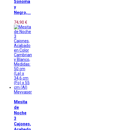
Sonoma
y
Negro,...
74,90 €
Meyvaser
Mesita
de
Noche
3
Cajones,
Acabado