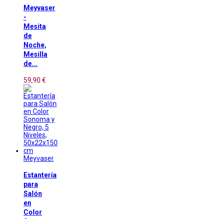
Meyvaser
-
Mesita
de
Noche,
Mesilla
de...
59,90 €
Meyvaser
Estantería
para
Salón
en
Color