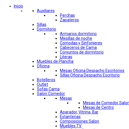
Inicio
Auxiliares
Perchas
Zapateros
Sillas
Dormitorio
Armarios dormitorio
Mesillas de noche
Comodas y Sinfonieres
Cabeceros de Cama
Conjuntos de dormitorio
Literas
Muebles de Plancha
Oficina
Mesas Oficina Despacho Escritorios
Sillas Oficina Despacho Escritorio
Botelleros
Outlet
Sofas Cama
Salon Comedor
Mesas
Mesas de Comedor Salo
Mesas de Centro
Aparador, Vitrina, Bar
Estanterias
Composiciones Salon
Muebles TV