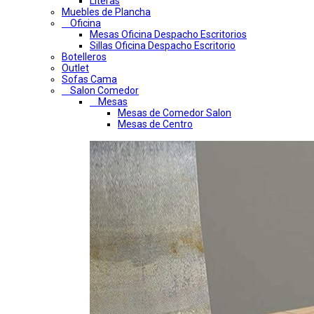
Literas
Muebles de Plancha
Oficina
Mesas Oficina Despacho Escritorios
Sillas Oficina Despacho Escritorio
Botelleros
Outlet
Sofas Cama
Salon Comedor
Mesas
Mesas de Comedor Salon
Mesas de Centro