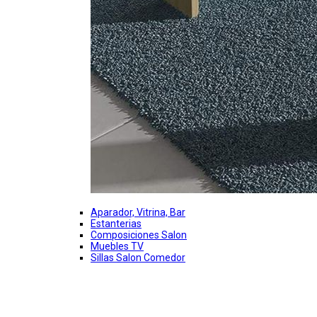
Aparador, Vitrina, Bar
Estanterias
Composiciones Salon
Muebles TV
Sillas Salon Comedor