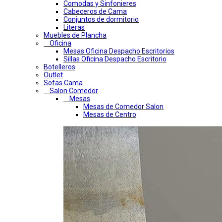
Comodas y Sinfonieres
Cabeceros de Cama
Conjuntos de dormitorio
Literas
Muebles de Plancha
Oficina
Mesas Oficina Despacho Escritorios
Sillas Oficina Despacho Escritorio
Botelleros
Outlet
Sofas Cama
Salon Comedor
Mesas
Mesas de Comedor Salon
Mesas de Centro