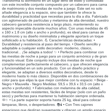
Transforma tu dormitorio en un lugar lleno de estilo y comodidad
con este increíble conjunto compuesto por un cabecero para cama
de matrimonio y dos mesitas de noche a juego. Este set no solo
añade elegancia a tu espacio, sino que también te ofrece la
durabilidad y practicidad que necesitas para tu día a día. Fabricado
con aglomerado de partículas y melamina de alta densidad, nuestro
cabecero garantiza resistencia a largo plazo, manteniendo su
aspecto impecable durante muchos años. Con unas medidas de 45
x 160 x 1.8 cm (alto x ancho x profundo), es ideal para camas de
matrimonio y su diseño minimalista y elegante aportará un toque
sofisticado a tu habitación. 💪 Características destacadas: •
Durabilidad y resistencia al paso del tiempo. • Diseño sencillo y
adaptable a cualquier estilo decorativo: moderno, clásico,
tradicional... ¡Se adapta a todos! ✨ • Perfecto para combinar con
las mesitas de noche a juego para un conjunto armónico y de gran
impacto visual. Este conjunto incluye dos mesitas de noche que
complementan perfectamente el cabecero, y que ofrecen elegancia
y funcionalidad en un solo producto. Con un diseño práctico y
elegante, se adaptan a diversos estilos decorativos, desde lo
moderno hasta lo más clásico. Disponible en dos combinaciones de
color para que elijas la que mejor combine con tu espacio: • Beige -
Negro • Mauvella - Negro Medidas: 59,5 x 39,6 x 33,5 cm (alto x
ancho x profundo). • Fabricadas con melamina de alta calidad,
estas mesitas son resistentes, fáciles de limpiar (solo con un paño
seco) y perfectas para mantener tu habitación siempre ordenada.
🧼✨ • La parte superior soporta hasta 25 kg, ideal para colocar
lámparas, libros, o despertadores. 📚🕯️ • Con Tres cajones
espaciosos que deslizan suavemente y ofrecen un amplio espacio