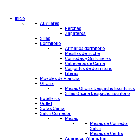
Comprar por categorías
Inicio
Auxiliares
Perchas
Zapateros
Sillas
Dormitorio
Armarios dormitorio
Mesillas de noche
Comodas y Sinfonieres
Cabeceros de Cama
Conjuntos de dormitorio
Literas
Muebles de Plancha
Oficina
Mesas Oficina Despacho Escritorios
Sillas Oficina Despacho Escritorio
Botelleros
Outlet
Sofas Cama
Salon Comedor
Mesas
Mesas de Comedor
Salon
Mesas de Centro
Aparador, Vitrina, Bar