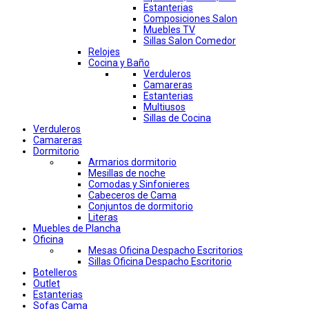
Estanterias
Composiciones Salon
Muebles TV
Sillas Salon Comedor
Relojes
Cocina y Baño
Verduleros
Camareras
Estanterias
Multiusos
Sillas de Cocina
Verduleros
Camareras
Dormitorio
Armarios dormitorio
Mesillas de noche
Comodas y Sinfonieres
Cabeceros de Cama
Conjuntos de dormitorio
Literas
Muebles de Plancha
Oficina
Mesas Oficina Despacho Escritorios
Sillas Oficina Despacho Escritorio
Botelleros
Outlet
Estanterias
Sofas Cama