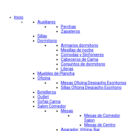
Comprar por categorías
Inicio
Auxiliares
Perchas
Zapateros
Sillas
Dormitorio
Armarios dormitorio
Mesillas de noche
Comodas y Sinfonieres
Cabeceros de Cama
Conjuntos de dormitorio
Literas
Muebles de Plancha
Oficina
Mesas Oficina Despacho Escritorios
Sillas Oficina Despacho Escritorio
Botelleros
Outlet
Sofas Cama
Salon Comedor
Mesas
Mesas de Comedor
Salon
Mesas de Centro
Aparador, Vitrina, Bar