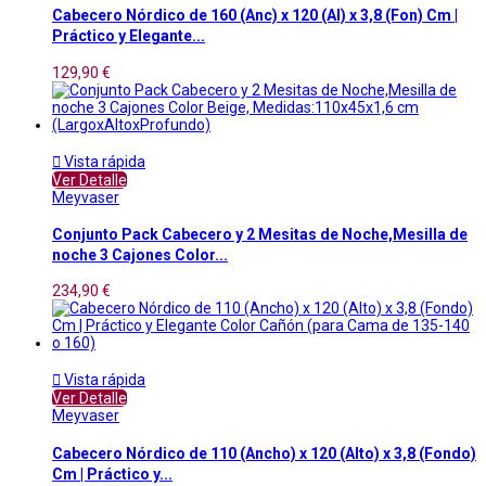
Cabecero Nórdico de 160 (Anc) x 120 (Al) x 3,8 (Fon) Cm |
Práctico y Elegante...
129,90 €

Vista rápida
Ver Detalle
Meyvaser
Conjunto Pack Cabecero y 2 Mesitas de Noche,Mesilla de
noche 3 Cajones Color...
234,90 €

Vista rápida
Ver Detalle
Meyvaser
Cabecero Nórdico de 110 (Ancho) x 120 (Alto) x 3,8 (Fondo)
Cm | Práctico y...