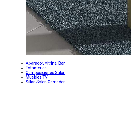
Aparador, Vitrina, Bar
Estanterias
Composiciones Salon
Muebles TV
Sillas Salon Comedor