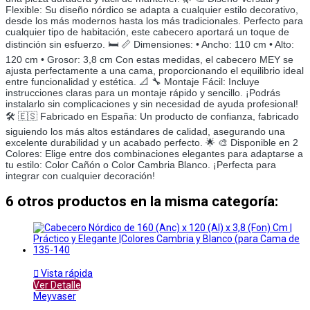
Flexible: Su diseño nórdico se adapta a cualquier estilo decorativo,
desde los más modernos hasta los más tradicionales. Perfecto para
cualquier tipo de habitación, este cabecero aportará un toque de
distinción sin esfuerzo. 🛏️ 📏 Dimensiones: • Ancho: 110 cm • Alto:
120 cm • Grosor: 3,8 cm Con estas medidas, el cabecero MEY se
ajusta perfectamente a una cama, proporcionando el equilibrio ideal
entre funcionalidad y estética. 📐 🔧 Montaje Fácil: Incluye
instrucciones claras para un montaje rápido y sencillo. ¡Podrás
instalarlo sin complicaciones y sin necesidad de ayuda profesional!
🛠️ 🇪🇸 Fabricado en España: Un producto de confianza, fabricado
siguiendo los más altos estándares de calidad, asegurando una
excelente durabilidad y un acabado perfecto. 🌟 🎨 Disponible en 2
Colores: Elige entre dos combinaciones elegantes para adaptarse a
tu estilo: Color Cañón o Color Cambria Blanco. ¡Perfecta para
integrar con cualquier decoración!
6 otros productos en la misma categoría:

Vista rápida
Ver Detalle
Meyvaser