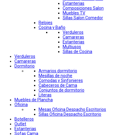
Estanterias
Composiciones Salon
Muebles TV
Sillas Salon Comedor
Relojes
Cocina y Baño
Verduleros
Camareras
Estanterias
Multiusos
Sillas de Cocina
Verduleros
Camareras
Dormitorio
Armarios dormitorio
Mesillas de noche
Comodas y Sinfonieres
Cabeceros de Cama
Conjuntos de dormitorio
Literas
Muebles de Plancha
Oficina
Mesas Oficina Despacho Escritorios
Sillas Oficina Despacho Escritorio
Botelleros
Outlet
Estanterias
Sofas Cama