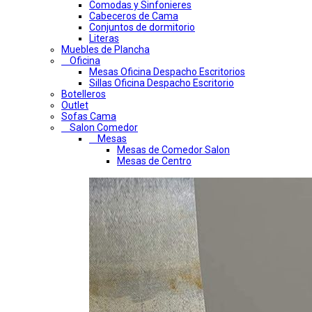
Comodas y Sinfonieres
Cabeceros de Cama
Conjuntos de dormitorio
Literas
Muebles de Plancha
Oficina
Mesas Oficina Despacho Escritorios
Sillas Oficina Despacho Escritorio
Botelleros
Outlet
Sofas Cama
Salon Comedor
Mesas
Mesas de Comedor Salon
Mesas de Centro