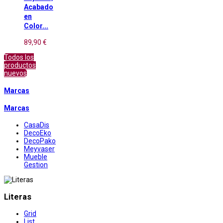
Acabado
en
Color...
89,90 €
Todos los
productos
nuevos
Marcas
Marcas
CasaDis
DecoEko
DecoPako
Meyvaser
Mueble
Gestion
Literas
Grid
List