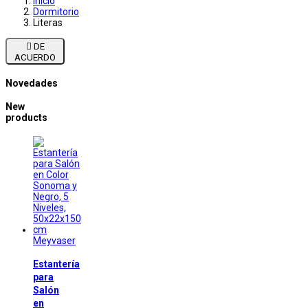
Inicio
Dormitorio
Literas

DE
ACUERDO
Novedades
New
products
Meyvaser
Estantería
para
Salón
en