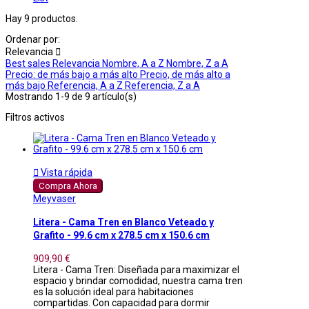
Hay 9 productos.
Ordenar por:
Relevancia

Best sales
Relevancia
Nombre, A a Z
Nombre, Z a A
Precio: de más bajo a más alto
Precio, de más alto a
más bajo
Referencia, A a Z
Referencia, Z a A
Mostrando 1-9 de 9 artículo(s)
Filtros activos

Vista rápida
Compra Ahora
Meyvaser
Litera - Cama Tren en Blanco Veteado y
Grafito - 99.6 cm x 278.5 cm x 150.6 cm
909,90 €
Litera - Cama Tren: Diseñada para maximizar el
espacio y brindar comodidad, nuestra cama tren
es la solución ideal para habitaciones
compartidas. Con capacidad para dormir