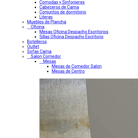
Comodas y Sinfonieres
Cabeceros de Cama
Conjuntos de dormitorio
Literas
Muebles de Plancha
Oficina
Mesas Oficina Despacho Escritorios
Sillas Oficina Despacho Escritorio
Botelleros
Outlet
Sofas Cama
Salon Comedor
Mesas
Mesas de Comedor Salon
Mesas de Centro