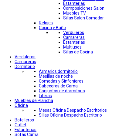
Estanterias
Composiciones Salon
Muebles TV
Sillas Salon Comedor
Relojes
Cocina y Baño
Verduleros
Camareras
Estanterias
Multiusos
Sillas de Cocina
Verduleros
Camareras
Dormitorio
Armarios dormitorio
Mesillas de noche
Comodas y Sinfonieres
Cabeceros de Cama
Conjuntos de dormitorio
Literas
Muebles de Plancha
Oficina
Mesas Oficina Despacho Escritorios
Sillas Oficina Despacho Escritorio
Botelleros
Outlet
Estanterias
Sofas Cama