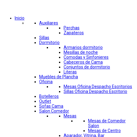
Comprar por categorías
Inicio
Auxiliares
Perchas
Zapateros
Sillas
Dormitorio
Armarios dormitorio
Mesillas de noche
Comodas y Sinfonieres
Cabeceros de Cama
Conjuntos de dormitorio
Literas
Muebles de Plancha
Oficina
Mesas Oficina Despacho Escritorios
Sillas Oficina Despacho Escritorio
Botelleros
Outlet
Sofas Cama
Salon Comedor
Mesas
Mesas de Comedor
Salon
Mesas de Centro
Aparador, Vitrina, Bar