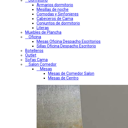
Dormitorio
Armarios dormitorio
Mesillas de noche
Comodas y Sinfonieres
Cabeceros de Cama
Conjuntos de dormitorio
Literas
Muebles de Plancha
Oficina
Mesas Oficina Despacho Escritorios
Sillas Oficina Despacho Escritorio
Botelleros
Outlet
Sofas Cama
Salon Comedor
Mesas
Mesas de Comedor Salon
Mesas de Centro