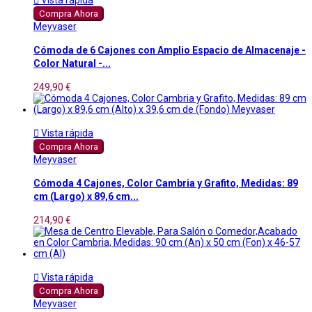

Vista rápida
Compra Ahora
Meyvaser
Cómoda de 6 Cajones con Amplio Espacio de Almacenaje -
Color Natural -...
249,90 €

Vista rápida
Compra Ahora
Meyvaser
Cómoda 4 Cajones, Color Cambria y Grafito, Medidas: 89
cm (Largo) x 89,6 cm...
214,90 €

Vista rápida
Compra Ahora
Meyvaser