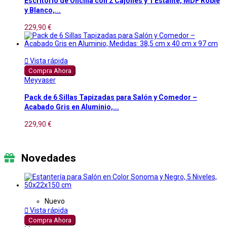
Escritorio de Oficina con 2 Cajones y 1 Estante, MDF Roble
y Blanco,...
229,90 €

Vista rápida
Compra Ahora
Meyvaser
Pack de 6 Sillas Tapizadas para Salón y Comedor –
Acabado Gris en Aluminio,...
229,90 €
Novedades
Nuevo

Vista rápida
Compra Ahora