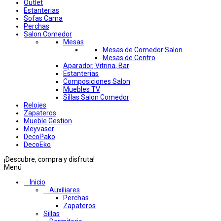
Outlet
Estanterias
Sofas Cama
Perchas
Salon Comedor
Mesas
Mesas de Comedor Salon
Mesas de Centro
Aparador, Vitrina, Bar
Estanterias
Composiciones Salon
Muebles TV
Sillas Salon Comedor
Relojes
Zapateros
Mueble Gestion
Meyvaser
DecoPako
DecoEko
¡Descubre, compra y disfruta!
Menú
Inicio
Auxiliares
Perchas
Zapateros
Sillas