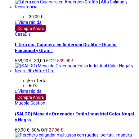
-30,00 €

Vista rápida
Compra Ahora
CasaDis
Litera con Cajonera en Andersen Grafito – Diseño
Funcional y Gran...
569,90 €
-30,00 €
Off
539,90 €
¡En oferta!
-60%

Vista rápida
Compra Ahora
Mueble Gestion
(SALDO) Mesa de Ordenador Estilo Industrial Color Nogal
y Negro...
69,90 €
-60%
Off
27,96 €