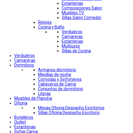
Estanterias
Composiciones Salon
Muebles TV
Sillas Salon Comedor
Relojes
Cocina y Baño
Verduleros
Camareras
Estanterias
Multiusos
Sillas de Cocina
Verduleros
Camareras
Dormitorio
Armarios dormitorio
Mesillas de noche
Comodas y Sinfonieres
Cabeceros de Cama
Conjuntos de dormitorio
Literas
Muebles de Plancha
Oficina
Mesas Oficina Despacho Escritorios
Sillas Oficina Despacho Escritorio
Botelleros
Outlet
Estanterias
Sofas Cama