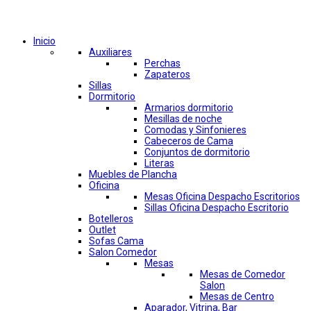
Comprar por categorías
Inicio
Auxiliares
Perchas
Zapateros
Sillas
Dormitorio
Armarios dormitorio
Mesillas de noche
Comodas y Sinfonieres
Cabeceros de Cama
Conjuntos de dormitorio
Literas
Muebles de Plancha
Oficina
Mesas Oficina Despacho Escritorios
Sillas Oficina Despacho Escritorio
Botelleros
Outlet
Sofas Cama
Salon Comedor
Mesas
Mesas de Comedor
Salon
Mesas de Centro
Aparador, Vitrina, Bar