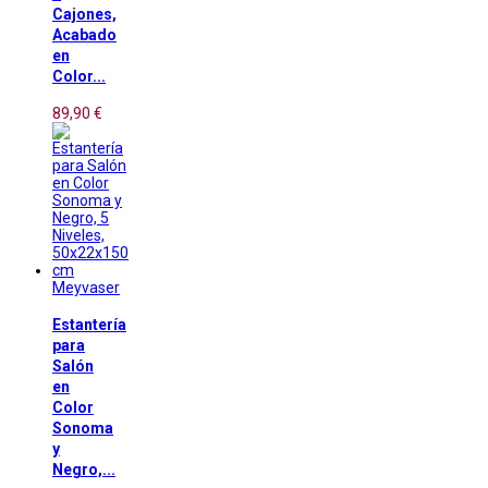
Cajones,
Acabado
en
Color...
89,90 €
Meyvaser
Estantería
para
Salón
en
Color
Sonoma
y
Negro,...