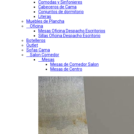
Comodas y Sinfonieres
Cabeceros de Cama
Conjuntos de dormitorio
Literas
Muebles de Plancha
Oficina
Mesas Oficina Despacho Escritorios
Sillas Oficina Despacho Escritorio
Botelleros
Outlet
Sofas Cama
Salon Comedor
Mesas
Mesas de Comedor Salon
Mesas de Centro