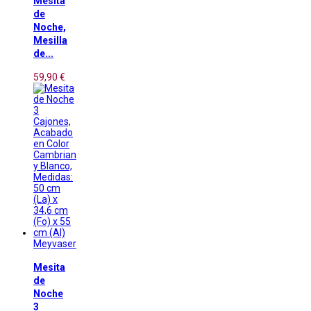
Mesita
de
Noche,
Mesilla
de...
59,90 €
Meyvaser
Mesita
de
Noche
3