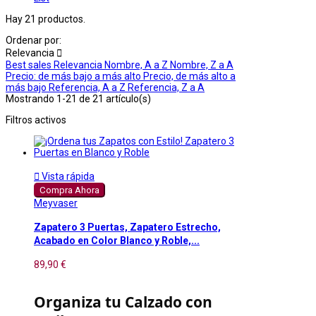
Hay 21 productos.
Ordenar por:
Relevancia

Best sales
Relevancia
Nombre, A a Z
Nombre, Z a A
Precio: de más bajo a más alto
Precio, de más alto a
más bajo
Referencia, A a Z
Referencia, Z a A
Mostrando 1-21 de 21 artículo(s)
Filtros activos

Vista rápida
Compra Ahora
Meyvaser
Zapatero 3 Puertas, Zapatero Estrecho,
Acabado en Color Blanco y Roble,...
89,90 €
Organiza tu Calzado con 