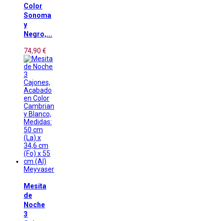
Color
Sonoma
y
Negro,...
74,90 €
Meyvaser
Mesita
de
Noche
3