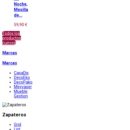
Noche,
Mesilla
de...
59,90 €
Todos los
productos
nuevos
Marcas
Marcas
CasaDis
DecoEko
DecoPako
Meyvaser
Mueble
Gestion
Zapateros
Grid
List