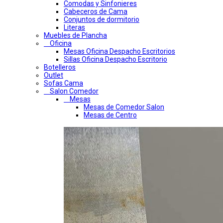
Comodas y Sinfonieres
Cabeceros de Cama
Conjuntos de dormitorio
Literas
Muebles de Plancha
Oficina
Mesas Oficina Despacho Escritorios
Sillas Oficina Despacho Escritorio
Botelleros
Outlet
Sofas Cama
Salon Comedor
Mesas
Mesas de Comedor Salon
Mesas de Centro