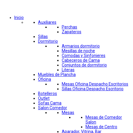
Comprar por categorías
Inicio
Auxiliares
Perchas
Zapateros
Sillas
Dormitorio
Armarios dormitorio
Mesillas de noche
Comodas y Sinfonieres
Cabeceros de Cama
Conjuntos de dormitorio
Literas
Muebles de Plancha
Oficina
Mesas Oficina Despacho Escritorios
Sillas Oficina Despacho Escritorio
Botelleros
Outlet
Sofas Cama
Salon Comedor
Mesas
Mesas de Comedor
Salon
Mesas de Centro
Aparador, Vitrina, Bar