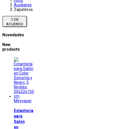
Inicio
Auxiliares
Zapateros

DE
ACUERDO
Novedades
New
products
Meyvaser
Estantería
para
Salón
en