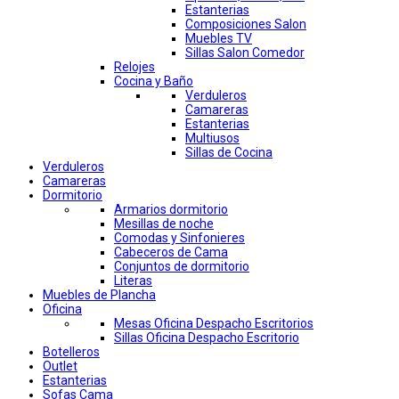
Estanterias
Composiciones Salon
Muebles TV
Sillas Salon Comedor
Relojes
Cocina y Baño
Verduleros
Camareras
Estanterias
Multiusos
Sillas de Cocina
Verduleros
Camareras
Dormitorio
Armarios dormitorio
Mesillas de noche
Comodas y Sinfonieres
Cabeceros de Cama
Conjuntos de dormitorio
Literas
Muebles de Plancha
Oficina
Mesas Oficina Despacho Escritorios
Sillas Oficina Despacho Escritorio
Botelleros
Outlet
Estanterias
Sofas Cama