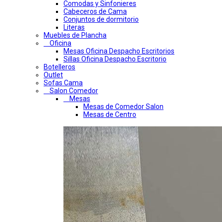
Comodas y Sinfonieres
Cabeceros de Cama
Conjuntos de dormitorio
Literas
Muebles de Plancha
Oficina
Mesas Oficina Despacho Escritorios
Sillas Oficina Despacho Escritorio
Botelleros
Outlet
Sofas Cama
Salon Comedor
Mesas
Mesas de Comedor Salon
Mesas de Centro