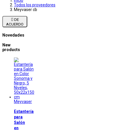
Inicio
Todos los proveedores
Meyvaser cb

DE
ACUERDO
Novedades
New
products
Meyvaser
Estantería
para
Salón
en