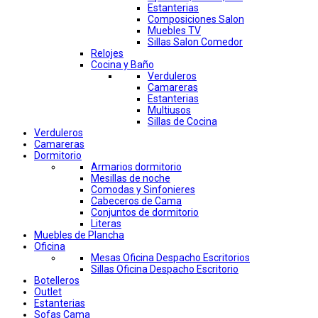
Estanterias
Composiciones Salon
Muebles TV
Sillas Salon Comedor
Relojes
Cocina y Baño
Verduleros
Camareras
Estanterias
Multiusos
Sillas de Cocina
Verduleros
Camareras
Dormitorio
Armarios dormitorio
Mesillas de noche
Comodas y Sinfonieres
Cabeceros de Cama
Conjuntos de dormitorio
Literas
Muebles de Plancha
Oficina
Mesas Oficina Despacho Escritorios
Sillas Oficina Despacho Escritorio
Botelleros
Outlet
Estanterias
Sofas Cama