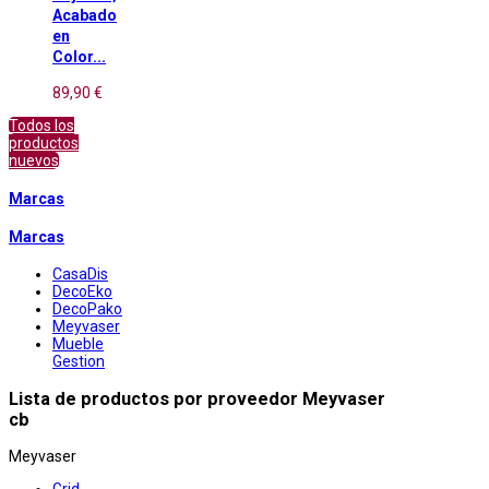
Acabado
en
Color...
89,90 €
Todos los
productos
nuevos
Marcas
Marcas
CasaDis
DecoEko
DecoPako
Meyvaser
Mueble
Gestion
Lista de productos por proveedor Meyvaser
cb
Meyvaser
Grid