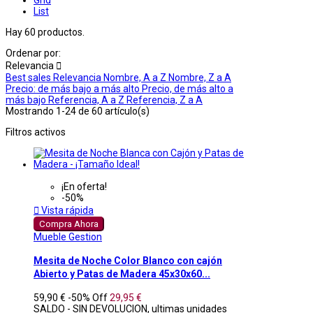
List
Hay 60 productos.
Ordenar por:
Relevancia

Best sales
Relevancia
Nombre, A a Z
Nombre, Z a A
Precio: de más bajo a más alto
Precio, de más alto a
más bajo
Referencia, A a Z
Referencia, Z a A
Mostrando 1-24 de 60 artículo(s)
Filtros activos
¡En oferta!
-50%

Vista rápida
Compra Ahora
Mueble Gestion
Mesita de Noche Color Blanco con cajón
Abierto y Patas de Madera 45x30x60...
59,90 €
-50%
Off
29,95 €
SALDO - SIN DEVOLUCION, ultimas unidades