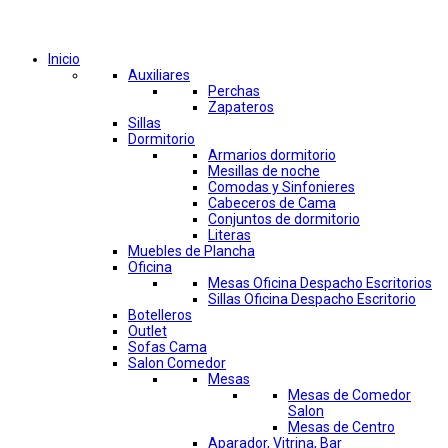
Comprar por categorías
Inicio
Auxiliares
Perchas
Zapateros
Sillas
Dormitorio
Armarios dormitorio
Mesillas de noche
Comodas y Sinfonieres
Cabeceros de Cama
Conjuntos de dormitorio
Literas
Muebles de Plancha
Oficina
Mesas Oficina Despacho Escritorios
Sillas Oficina Despacho Escritorio
Botelleros
Outlet
Sofas Cama
Salon Comedor
Mesas
Mesas de Comedor
Salon
Mesas de Centro
Aparador, Vitrina, Bar