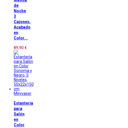
Mesita
de
Noche
3
Cajones,
Acabado
en
Color...
89,90 €
Meyvaser
Estantería
para
Salón
en
Color