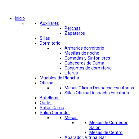
Comprar por categorías
Inicio
Auxiliares
Perchas
Zapateros
Sillas
Dormitorio
Armarios dormitorio
Mesillas de noche
Comodas y Sinfonieres
Cabeceros de Cama
Conjuntos de dormitorio
Literas
Muebles de Plancha
Oficina
Mesas Oficina Despacho Escritorios
Sillas Oficina Despacho Escritorio
Botelleros
Outlet
Sofas Cama
Salon Comedor
Mesas
Mesas de Comedor
Salon
Mesas de Centro
Aparador, Vitrina, Bar