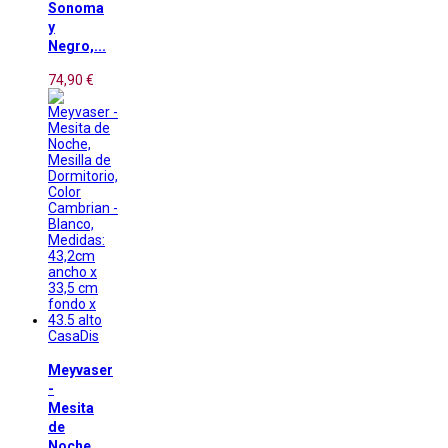
Sonoma
y
Negro,...
74,90 €
CasaDis
Meyvaser
-
Mesita
de
Noche,