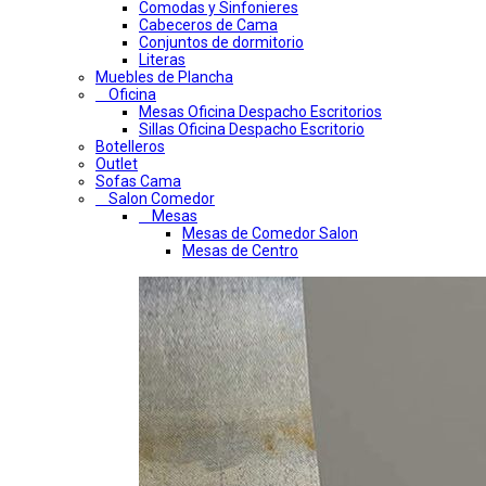
Comodas y Sinfonieres
Cabeceros de Cama
Conjuntos de dormitorio
Literas
Muebles de Plancha
Oficina
Mesas Oficina Despacho Escritorios
Sillas Oficina Despacho Escritorio
Botelleros
Outlet
Sofas Cama
Salon Comedor
Mesas
Mesas de Comedor Salon
Mesas de Centro