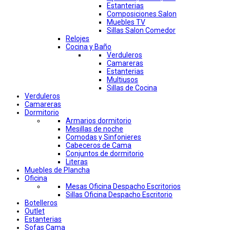
Estanterias
Composiciones Salon
Muebles TV
Sillas Salon Comedor
Relojes
Cocina y Baño
Verduleros
Camareras
Estanterias
Multiusos
Sillas de Cocina
Verduleros
Camareras
Dormitorio
Armarios dormitorio
Mesillas de noche
Comodas y Sinfonieres
Cabeceros de Cama
Conjuntos de dormitorio
Literas
Muebles de Plancha
Oficina
Mesas Oficina Despacho Escritorios
Sillas Oficina Despacho Escritorio
Botelleros
Outlet
Estanterias
Sofas Cama