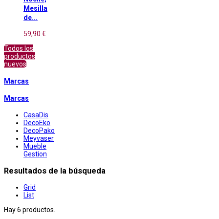
Mesilla
de...
59,90 €
Todos los
productos
nuevos
Marcas
Marcas
CasaDis
DecoEko
DecoPako
Meyvaser
Mueble
Gestion
Resultados de la búsqueda
Grid
List
Hay 6 productos.