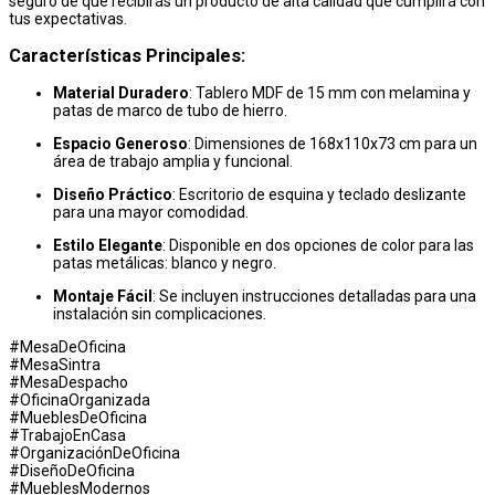
seguro de que recibirás un producto de alta calidad que cumplirá con
tus expectativas.
Características Principales:
Material Duradero
: Tablero MDF de 15 mm con melamina y
patas de marco de tubo de hierro.
Espacio Generoso
: Dimensiones de 168x110x73 cm para un
área de trabajo amplia y funcional.
Diseño Práctico
: Escritorio de esquina y teclado deslizante
para una mayor comodidad.
Estilo Elegante
: Disponible en dos opciones de color para las
patas metálicas: blanco y negro.
Montaje Fácil
: Se incluyen instrucciones detalladas para una
instalación sin complicaciones.
#MesaDeOficina
#MesaSintra
#MesaDespacho
#OficinaOrganizada
#MueblesDeOficina
#TrabajoEnCasa
#OrganizaciónDeOficina
#DiseñoDeOficina
#MueblesModernos