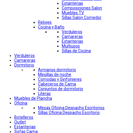
Estanterias
Composiciones Salon
Muebles TV
Sillas Salon Comedor
Relojes
Cocina y Baño
Verduleros
Camareras
Estanterias
Multiusos
Sillas de Cocina
Verduleros
Camareras
Dormitorio
Armarios dormitorio
Mesillas de noche
Comodas y Sinfonieres
Cabeceros de Cama
Conjuntos de dormitorio
Literas
Muebles de Plancha
Oficina
Mesas Oficina Despacho Escritorios
Sillas Oficina Despacho Escritorio
Botelleros
Outlet
Estanterias
Sofas Cama