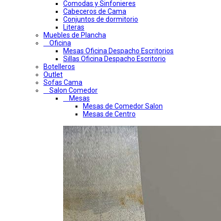
Comodas y Sinfonieres
Cabeceros de Cama
Conjuntos de dormitorio
Literas
Muebles de Plancha
Oficina
Mesas Oficina Despacho Escritorios
Sillas Oficina Despacho Escritorio
Botelleros
Outlet
Sofas Cama
Salon Comedor
Mesas
Mesas de Comedor Salon
Mesas de Centro