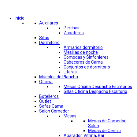
Comprar por categorías
Inicio
Auxiliares
Perchas
Zapateros
Sillas
Dormitorio
Armarios dormitorio
Mesillas de noche
Comodas y Sinfonieres
Cabeceros de Cama
Conjuntos de dormitorio
Literas
Muebles de Plancha
Oficina
Mesas Oficina Despacho Escritorios
Sillas Oficina Despacho Escritorio
Botelleros
Outlet
Sofas Cama
Salon Comedor
Mesas
Mesas de Comedor
Salon
Mesas de Centro
Aparador, Vitrina, Bar