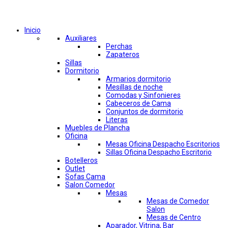
Comprar por categorías
Inicio
Auxiliares
Perchas
Zapateros
Sillas
Dormitorio
Armarios dormitorio
Mesillas de noche
Comodas y Sinfonieres
Cabeceros de Cama
Conjuntos de dormitorio
Literas
Muebles de Plancha
Oficina
Mesas Oficina Despacho Escritorios
Sillas Oficina Despacho Escritorio
Botelleros
Outlet
Sofas Cama
Salon Comedor
Mesas
Mesas de Comedor
Salon
Mesas de Centro
Aparador, Vitrina, Bar