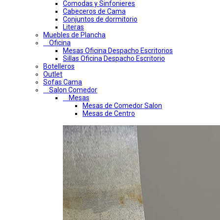
Comodas y Sinfonieres
Cabeceros de Cama
Conjuntos de dormitorio
Literas
Muebles de Plancha
Oficina
Mesas Oficina Despacho Escritorios
Sillas Oficina Despacho Escritorio
Botelleros
Outlet
Sofas Cama
Salon Comedor
Mesas
Mesas de Comedor Salon
Mesas de Centro