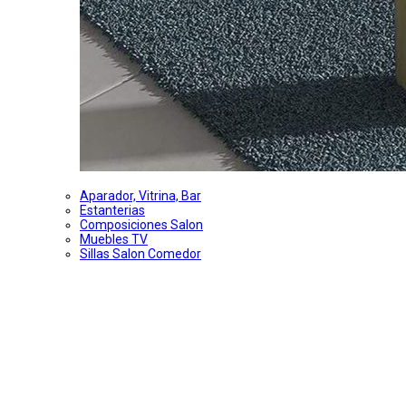
Aparador, Vitrina, Bar
Estanterias
Composiciones Salon
Muebles TV
Sillas Salon Comedor