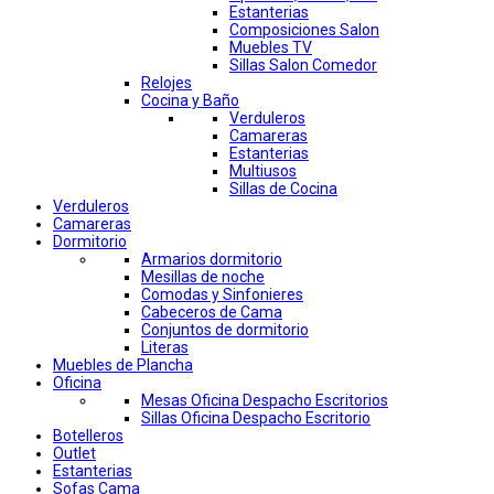
Estanterias
Composiciones Salon
Muebles TV
Sillas Salon Comedor
Relojes
Cocina y Baño
Verduleros
Camareras
Estanterias
Multiusos
Sillas de Cocina
Verduleros
Camareras
Dormitorio
Armarios dormitorio
Mesillas de noche
Comodas y Sinfonieres
Cabeceros de Cama
Conjuntos de dormitorio
Literas
Muebles de Plancha
Oficina
Mesas Oficina Despacho Escritorios
Sillas Oficina Despacho Escritorio
Botelleros
Outlet
Estanterias
Sofas Cama